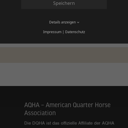
Speichern
für die DQHA Futurity/Maturity einen DQHA Zuchtbucheintrag?
Details anzeigen
über eine gültige Tierzuchtbescheinigung und den DQHA Zuchtb
Impressum
|
Datenschutz
ferd keine gültige Tierzuchtbescheinigung und/oder DQHA Zuch
AQHA – American Quarter Horse
Association
Die DQHA ist das offizielle Affiliate der AQHA