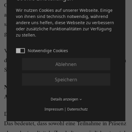
Ohne einen vollständig geprüften und
Wir nutzen Cookies auf unserer Webseite. Einige
aussagekräftigen Jahresabschluss wäre eine
von ihnen sind technisch notwendig, während
andere uns helfen, diese Webseite zu verbessern
sachgerechte Durchführung der Versammlung nicht
oder zusätzliche Funktionalitäten zur Verfügung
gewährleistet.
zu stellen.
Vor diesem Hintergrund haben wir uns – im Sinne
Notwendige Cookies
der gebotenen Sorgfalt und Transparenz – zu diesem
Ablehnen
Schritt entschlossen.
Speichern
Neuer Termin der Mitgliederversammlung: 25.
April 2026
Details anzeigen
Impressum
|
Datenschutz
Die Versammlung wird als Hybridsitzung geplant.
Das bedeutet, dass sowohl eine Teilnahme in Präsenz