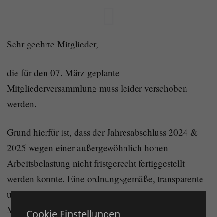
Sehr geehrte Mitglieder,
die für den 07. März geplante
Mitgliederversammlung muss leider verschoben
werden.
Grund hierfür ist, dass der Jahresabschluss 2024 &
2025 wegen einer außergewöhnlich hohen
Arbeitsbelastung nicht fristgerecht fertiggestellt
werden konnte. Eine ordnungsgemäße, transparente
und belastbare Berichterstattung gegenüber unseren
Mitgliedern hat für uns jedoch höchste Priorität.
Cookie Einstellungen