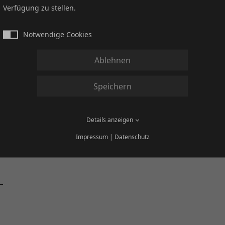
Verfügung zu stellen.
Notwendige Cookies
Ablehnen
Tanja Schrader
Speichern
Sportausschuss
Tanja_Schrader@yahoo.de
Details anzeigen
Impressum
|
Datenschutz