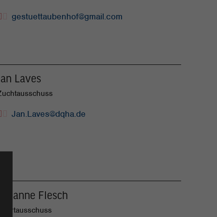
gestuettaubenhof@gmail.com
Jan Laves
Zuchtausschuss
Jan.Laves@dqha.de
Susanne Flesch
Sportausschuss