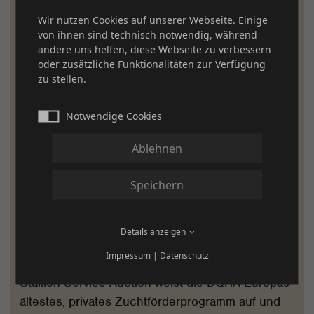
Wir nutzen Cookies auf unserer Webseite. Einige
von ihnen sind technisch notwendig, während
andere uns helfen, diese Webseite zu verbessern
oder zusätzliche Funktionalitäten zur Verfügung
zu stellen.
Notwendige Cookies
Ablehnen
Speichern
Zuchtförderprogramm
Details anzeigen
Mit der Q Serie und den DQHA Regionen
Impressum
|
Datenschutz
Futurities sowie der prestigeträchtigen DQHA
Stallion Service Auction weist die DQHA Europas
ältestes, privates Zuchtförderprogramm auf und