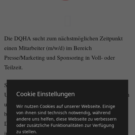
Die DQHA sucht zum nächstmöglichen Zeitpunkt
einen Mitarbeiter (m/w/d) im Bereich
Presse/Marketing und Sponsoring in Voll- oder
Teilzeit.
Sie sind textaffin, kennen die Wege der
Cookie Einstellungen
Unternehmenskommunikation nach innen und außen
und sind vielleicht sogar noch in der Pferdewelt
Wir nutzen Cookies auf unserer Webseite. Einige
von ihnen sind technisch notwendig, während
beheimatet? Dann bewerben Sie sich jetzt bei der
andere uns helfen, diese Webseite zu verbessern
DQHA. Weitere Informationen zur Stelle finden Sie
oder zusätzliche Funktionalitäten zur Verfügung
zu stellen.
in der angehängten Stellenausschreibung.