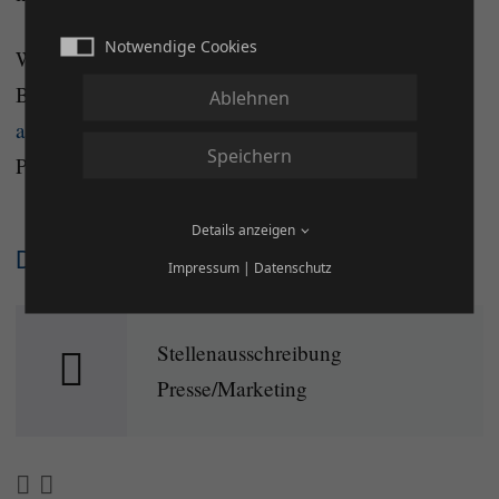
Notwendige Cookies
Wir freuen uns auf Ihre aussagekräftigen
Bewerbungsunterlagen, die Sie an
Ablehnen
angela.baar@dqha.de
senden können. Bitte nur als
Speichern
PDF Datei mit max. 5MB.
Details anzeigen
Dateien
Impressum
|
Datenschutz
Stellenausschreibung
Presse/Marketing