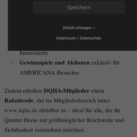
Speichern
Infomaterial zur Nutzung des Marktplatzes
Einblicke in Premium-Angebote und
Details anzeigen
Verkaufsstrategien
Impressum
|
Datenschutz
Persönliche Beratung für Anbieter und
Interessierte
Gewinnspiele und Aktionen
exklusiv für
AMERICANA-Besucher
DQHA-Mitglieder
Zudem erhalten
einen
Rabattcode
, der im Mitgliederbereich unter
www.dqha.de
abrufbar ist – ideal für alle, die ihr
Quarter Horse mit größtmöglicher Reichweite und
Sichtbarkeit vermarkten möchten.