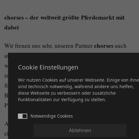
ehorses – der weltweit größte Pferdemarkt mit
dabei
ehorses
Wir freuen uns sehr, unseren Partner
auch
auf der AMERICANA 2025 an unserer Seite zu
wissen. Als weltweit größter Online-Pferdemarktplatz
Cookie Einstellungen
ist ehorses nicht nur digital, sondern auch persönlich
Wir nutzen Cookies auf unserer Webseite. Einige von ihn
für die Community präsent – und bietet allen
sind technisch notwendig, während andere uns helfen,
diese Webseite zu verbessern oder zusätzliche
Besuchern spannende Einblicke in die moderne
Funktionalitäten zur Verfügung zu stellen.
Pferdevermarktung.
Notwendige Cookies
Am Gemeinschaftsstand von DQHA, AQHA und
Ablehnen
ehorses erwarten euch: