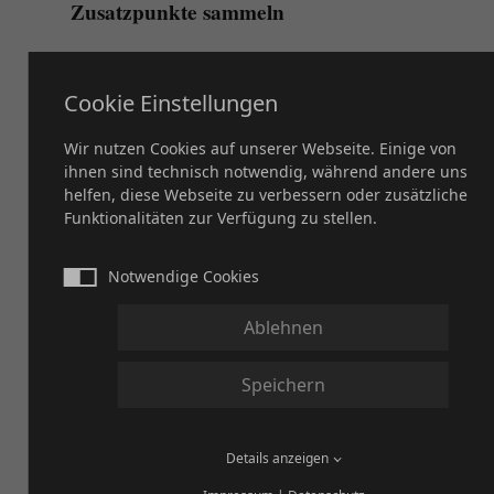
Zusatzpunkte sammeln
Wer an den offiziellen DQHA Trail
Cookie Einstellungen
dreifache
Rides teilnimmt, sammelt
Kilometerpunkte
für die dort errittenen
Wir nutzen Cookies auf unserer Webseite. Einige von
ihnen sind technisch notwendig, während andere uns
Strecken.
helfen, diese Webseite zu verbessern oder zusätzliche
Funktionalitäten zur Verfügung zu stellen.
Bedingungen
Notwendige Cookies
Der Reiter muss Mitglied
Ablehnen
DQHA
der
sein.
Speichern
Das Pferd muss ein
American Quarter
registriertes
Details anzeigen
Horse
sein (Name und AQHA-