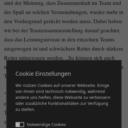
sind der Meinung, dass Zusammenhalt im Team und
der Spaß an solchen Veranstaltungen, wieder mehr in
den Vordergrund gerückt werden muss. Dabei haben
wir bei der Teamzusammenstellung darauf geachtet,
dass das Leistungsniveau in den einzelnen Teams
ausgewogen ist und schwächere Reiter durch stärkere
Reiter mitgezogen werden. „So können sich auch
neue Freundschaften bilden, die hoffentlich auch den
Cookie Einstellungen
Team-Cup überdauern.” sagt Timo Antweiler.
Wir nutzen Cookies auf unserer Webseite. Einige
von ihnen sind technisch notwendig, während
"Besonders gefreut hat es mich, auch bei der DQHA
andere uns helfen, diese Webseite zu verbessern
einmal wieder Reining/Ranch Riding und Ranch
oder zusätzliche Funktionalitäten zur Verfügung
zu stellen.
Trail Reiter auf einem sehr hohen Niveau zu sehen
zu bekommen. Noch mehr habe ich mich darüber
Notwendige Cookies