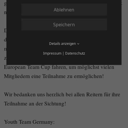
gefreut, dass wir diese jetzt auch mit nach Dänemark
Ablehnen
nehmen" betont Enja Libor
Speichern
Die DQHA hat sich dieses Jahr dazu entschlossen,
die großartige Möglichkeit nutzen zu dürfen auch
Details anzeigen
mehrere Teams zum Cup schicken. Wir werden mit
Impressum
|
Datenschutz
zwei Amateur Teams und einem Youth Team zum
European Team Cup fahren, um möglichst vielen
Mitgliedern eine Teilnahme zu ermöglichen!
Wir bedanken uns herzlich bei allen Reitern für ihre
Teilnahme an der Sichtung!
Youth Team Germany: