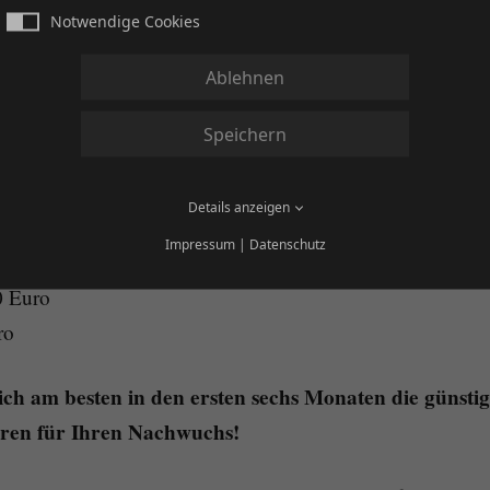
Notwendige Cookies
latform
.
Ablehnen
 werden folgende Gebühren erhoben:
Speichern
Euro
Details anzeigen
0 Euro
Impressum
|
Datenschutz
0 Euro
0 Euro
ro
ich am besten in den ersten sechs Monaten die günsti
ren für Ihren Nachwuchs!