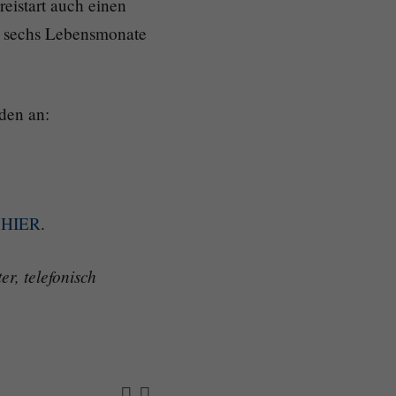
eistart auch einen
en sechs Lebensmonate
nden an:
e
HIER
.
r, telefonisch