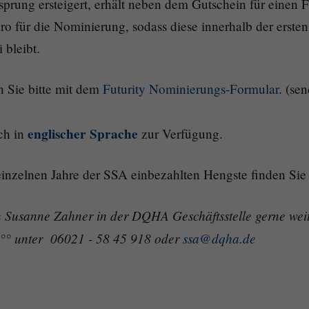
rung ersteigert, erhält neben dem Gutschein für einen Fr
ro für die Nominierung, sodass diese innerhalb der erst
 bleibt.
n Sie bitte mit dem
Futurity Nominierungs-Formular
. (se
englischer Sprache
ch in
zur Verfügung.
 einzelnen Jahre der SSA einbezahlten Hengste finden Si
n Susanne Zahner in der DQHA Geschäftsstelle gerne weite
2°° unter 06021 - 58 45 918 oder
ssa@dqha.de