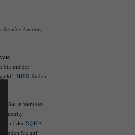
n Service Auction,
ivate
 Sie mit der
isgeld!
HIER
finden
en Sie in wenigen
y/Maturity
ich auf der
DQHA
4 finden Sie auf