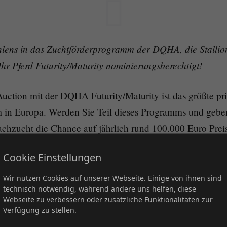
ohlens in das Zuchtförderprogramm der DQHA, die Stallio
Ihr Pferd Futurity/Maturity nominierungsberechtigt!
Auction mit der DQHA Futurity/Maturity ist das größte pr
in Europa. Werden Sie Teil dieses Programms und geben
chzucht die Chance auf jährlich rund 100.000 Euro Pre
en zum DQHA Futurity Programm.
Cookie Einstellungen
t dem Link zu dem
Futurity Nominierungs-Formular
könn
Wir nutzen Cookies auf unserer Webseite. Einige von ihnen sind
technisch notwendig, während andere uns helfen, diese
en eines SSA einbezahlten Hengstes die begehrte Futurit
Webseite zu verbessern oder zusätzliche Funktionalitäten zur
hern. Alle nominierten Pferde werden gelistet und zusätzl
Verfügung zu stellen.
t. Die Hengstkataloge der SSA Jahre 2022, 2023 und 202