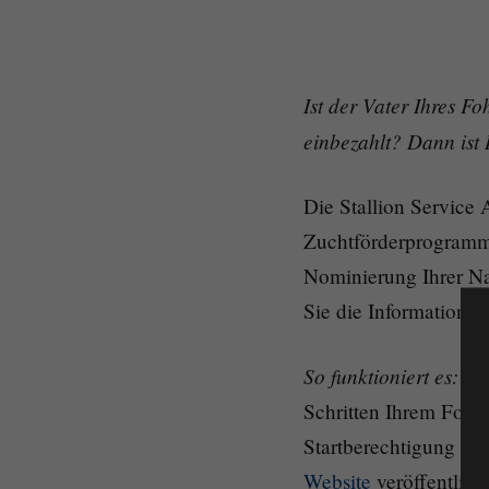
Ist der Vater Ihres F
einbezahlt? Dann ist 
Die Stallion Service 
Zuchtförderprogramm 
Nominierung Ihrer Na
Sie die Information
So funktioniert es:
mi
Schritten Ihrem Fohl
Startberechtigung sic
Website
veröffentlich