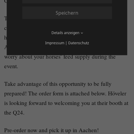
Championship in Aachen.
Speichern
This is a great opportunity for all participants and
customers: You can pre-order your feed now and
Details anzeigen
have it conveniently delivered directly to the show in
Impressum
|
Datenschutz
Aachen. This way, you save time and don’t have to
worry about your horses’ feed supply during the
event.
Take advantage of this opportunity to be fully
prepared! The order form is attached below. Höveler
is looking forward to welcoming you at their booth at
the Q24.
Pre-order now and pick it up in Aachen!