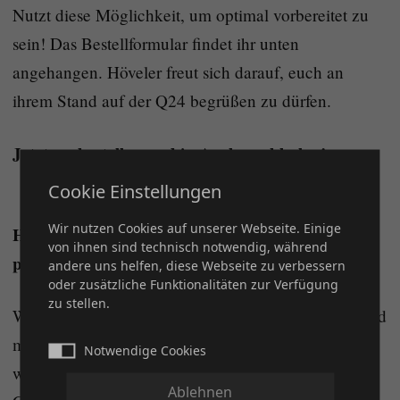
Nutzt diese Möglichkeit, um optimal vorbereitet zu
sein! Das Bestellformular findet ihr unten
angehangen. Höveler freut sich darauf, euch an
ihrem Stand auf der Q24 begrüßen zu dürfen.
Jetzt vorbestellen und in Aachen abholen!
Cookie Einstellungen
Wir nutzen Cookies auf unserer Webseite. Einige
Höveler at the Q24: Pre-order and conveniently
von ihnen sind technisch notwendig, während
pick up your feed in Aachen!
andere uns helfen, diese Webseite zu verbessern
oder zusätzliche Funktionalitäten zur Verfügung
zu stellen.
We are excited to announce that our sponsor and feed
manufacturer, Höveler, will once again be present
Notwendige Cookies
with a booth during the Q24 International German
Ablehnen