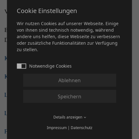
Cookie Einstellungen
Viel Spaß beim Anschauen und Teilen! 😊
Wir nutzen Cookies auf unserer Webseite. Einige
Bildquellen : Nina Obermüller, Sebastian Litzkuhn,
von ihnen sind technisch notwendig, während
andere uns helfen, diese Webseite zu verbessern
DQHA
oder zusätzliche Funktionalitäten zur Verfügung
zu stellen.
Körung DQHA Aachen TEIL 1
Notwendige Cookies
Körung DQHA Aachen TEIL 2
Ablehnen
Leistungsprüfung DQHA Aachen TEIL 1
Speichern
Leistungsprüfung DQHA Aachen TEIL 2
Details anzeigen
Impressum
|
Datenschutz
Fohlenchampionat DQHA Aachen TEIL 1