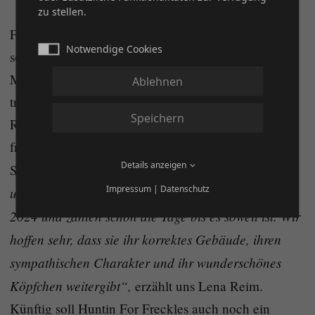
zu stellen.
Für 2024 steht jedoch kein Turnier auf dem Plan,
Notwendige Cookies
sondern viel mehr ihr Leben als Zuchtstute und
Mutter: denn Huntin For Freckles ist für 2024
Ablehnen
tragend von Only Krymsun, auf das sich die Familie
Speichern
Reim und die künftigen Fohleneigentümer schon
freuen – reserviert ist der Nachwuchs der
Details anzeigen
„Wir sind wirklich schon
Schimmelstute bereits.
Impressum
|
Datenschutz
unglaublich gespannt auf Dottys erstes Fohlen in
2024 und zählen schon die Tage bis es soweit ist. Wir
hoffen sehr, dass sie ihr korrektes Gebäude, ihren
sympathischen Charakter und ihr wunderschönes
Köpfchen weitergibt“,
erzählt uns Lena Reim.
Künftig soll Huntin For Freckles auch noch ein