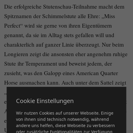
Die erfolgreiche Stutenschau-Teilnahme macht dem
Spitznamen der Schimmelstute alle Ehre: „Miss
Perfect“ wird sie gerne von ihren Eigentümern
genannt, da sie im Alltag stets gefallen will und
charakterlich auf ganzer Linie überzeugt. Nur beim
Longieren zeigt die ansonsten eher angenehm ruhige
Stute ihr Temperament und beweist jedem, der
zusieht, was den Galopp eines American Quarter
Horse ausmachen kann. Auch unter dem Sattel zeigt
„Dotty“ ihren einwandfreien Charakter und war
Cookie Einstellungen
erfolgreich auf der Süd Futurity unterwegs, erritt dort
AQHA Punkte in der Open und Amateur, obwohl sie
Wir nutzen Cookies auf unserer Webseite. Einige
von ihnen sind technisch notwendig, während
eher freizeitmäßig ausgebildet worden war in den
andere uns helfen, diese Webseite zu verbessern
USA.
oder zusätzliche Funktionalitäten zur Verfügung