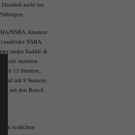
 Deutlich mehr los
Prüfungen.
n AQHA/NSBA Amateur
(9) und/oder NSBA
unter under Saddle &
Trails starteten.
l mit 13 Startern,
rail mit 8 Startern.
stag mit den Ranch
 den restlichen