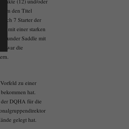
Punkte (12) und/oder
e um den Titel
sich 7 Starter der
re mit einer starken
ter under Saddle mit
ch war die
ern.
Vorfeld zu einer
ck bekommen hat.
m der DQHA für die
onalgruppendirektor
Hände gelegt hat.