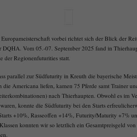
ropameisterschaft vorbei richtet sich der Blick der Reit
er DQHA. Vom 05.-07. September 2025 fand in Thierhaup
te der Regionenfuturities statt.
ass parallel zur Südfuturity in Kreuth die bayerische Mei
n die Americana liefen, kamen 75 Pferde samt Trainer und
eiterkombinationen) nach Thierhaupten. Obwohl es im Ve
waren, konnte die Südfuturity bei den Starts erfreuliche
tarts +10%, Rasseoffen +14%, Futurity/Maturity +7% 
assen konnten wir so letztlich ein Gesamtpreisgeld von 
en.