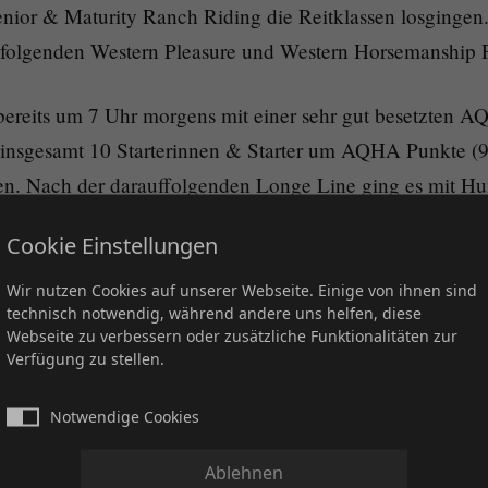
nior & Maturity Ranch Riding die Reitklassen losgingen.
hfolgenden Western Pleasure und Western Horsemanship 
 bereits um 7 Uhr morgens mit einer sehr gut besetzte
 insgesamt 10 Starterinnen & Starter um AQHA Punkte 
eten. Nach der darauffolgenden Longe Line ging es mit H
weiter, bevor endlich die heißersehnten und gut besuchten 
Cookie Einstellungen
r Futurity Trail in Hand 3-jährig mit 10 sowie der L1 Trai
HA/NSBA Amateur Trail mit 9 Startern und dem Futurity T
Wir nutzen Cookies auf unserer Webseite. Einige von ihnen sind
technisch notwendig, während andere uns helfen, diese
r mit Western Riding und wir beendeten den langen Sam
Webseite zu verbessern oder zusätzliche Funktionalitäten zur
rogramm waren.
Verfügung zu stellen.
Notwendige Cookies
r startete schließlich der letzte Tag der Südfuturity mit
Ablehnen