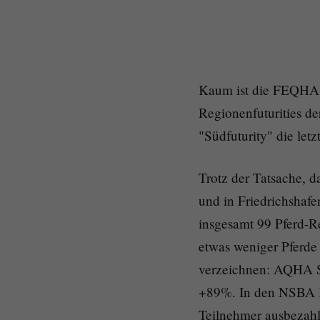
Kaum ist die FEQHA Eu
Regionenfuturities d
"Südfuturity" die letz
Trotz der Tatsache, d
und in Friedrichshafe
insgesamt 99 Pferd-R
etwas weniger Pferde 
verzeichnen: AQHA S
+89%. In den NSBA Kl
Teilnehmer ausbezahl