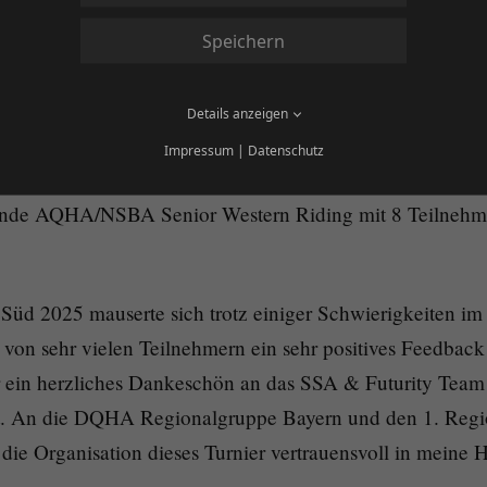
lnehmerinnen und Teilnehmer ritten dieses Mal um AQHA 
 im AQHA/NSBA Senior Trail, bevor es dann für 7 Pferd
Speichern
ion 2025" der Regionenfuturity Süd ging. Hier stellten 
 Sonntags drehte sich dann schließlich um Western Pleasu
Details anzeigen
asure, Western Horsemanship, Working Western Rail, Hun
Impressum
|
Datenschutz
nder Saddle und Hunt Seat Equitation. Besonders erfreuli
dende AQHA/NSBA Senior Western Riding mit 8 Teilnehm
Süd 2025 mauserte sich trotz einiger Schwierigkeiten im 
h von sehr vielen Teilnehmern ein sehr positives Feedba
für ein herzliches Dankeschön an das SSA & Futurity Tea
. An die DQHA Regionalgruppe Bayern und den 1. Regi
die Organisation dieses Turnier vertrauensvoll in meine 