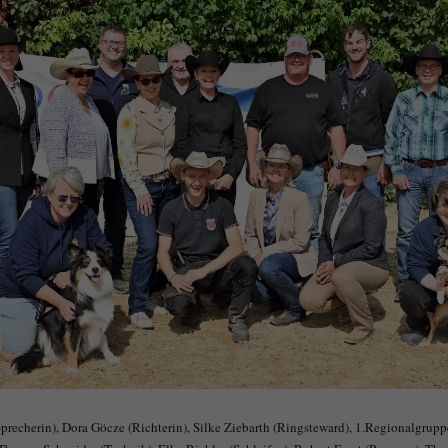
 (Sprecherin), Dora Göcze (Richterin), Silke Ziebarth (Ringsteward), 1.Regionalgr