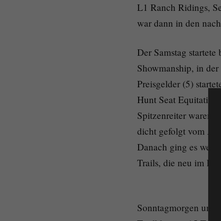
L1 Ranch Ridings, Se
war dann in den nac
Der Samstag startete
Showmanship, in der
Preisgelder (5) start
Hunt Seat Equitation 
Spitzenreiter waren de
dicht gefolgt vom AQ
Danach ging es weite
Trails, die neu im P
Sonntagmorgen um 8 Uh