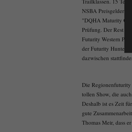
Trailklassen. 15 Tei
NSBA Preisgelder (8)
"DQHA Maturity Champ
Prüfung. Der Rest des
Futurity Western Ple
der Futurity Hunter u
dazwischen stattfin
Die Regionenfuturity 
tollen Show, die auc
Deshalb ist es Zeit 
gute Zusammenarbeit
Thomas Meir, dass er 