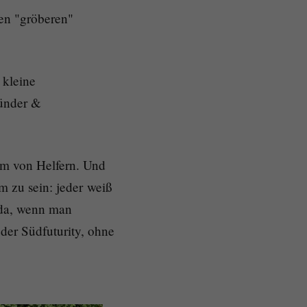
en "gröberen"
 kleine
ünder &
eam von Helfern. Und
m zu sein: jeder weiß
 da, wenn man
der Südfuturity, ohne