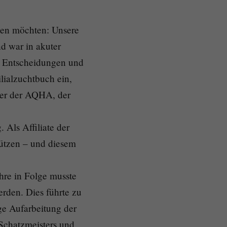
ben möchten: Unsere
d war in akuter
n Entscheidungen und
lialzuchtbuch ein,
ner der AQHA, der
Als Affiliate der
hützen – und diesem
hre in Folge musste
erden. Dies führte zu
ge Aufarbeitung der
Schatzmeisters und