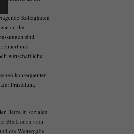
orragende Kolleginnen
owie an der
passungen sind
rientiert und
och wirtschaftliche
g einen konsequenten
am: Präsidium,
er Hetze in sozialen
e Blick nach vorn.
 und die Weitergabe