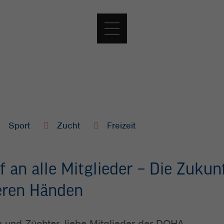
Sport
Zucht
Freizeit
ef an alle Mitglieder – Die Zuku
seren Händen
 und Züchter, liebe Mitglieder der DQHA,