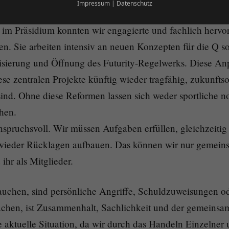
Impressum
|
Datenschutz
on anzupassen.
n im Präsidium konnten wir engagierte und fachlich herv
n. Sie arbeiten intensiv an neuen Konzepten für die Q s
sierung und Öffnung des Futurity-Regelwerks. Diese An
ese zentralen Projekte künftig wieder tragfähig, zukunftso
r sind. Ohne diese Reformen lassen sich weder sportliche n
chen.
nspruchsvoll. Wir müssen Aufgaben erfüllen, gleichzeiti
wieder Rücklagen aufbauen. Das können wir nur gemeins
hr als Mitglieder.
rauchen, sind persönliche Angriffe, Schuldzuweisungen od
chen, ist Zusammenhalt, Sachlichkeit und der gemeinsam
ie aktuelle Situation, da wir durch das Handeln Einzelner