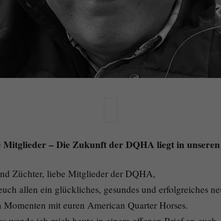
le Mitglieder – Die Zukunft der DQHA liegt in unsere
nd Züchter, liebe Mitglieder der DQHA,
euch allen ein glückliches, gesundes und erfolgreiches n
n Momenten mit euren American Quarter Horses.
 wende ich mich heute in einem offenen Brief an euch.