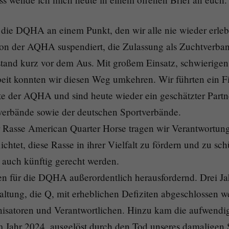
d die DQHA an einem Punkt, den wir alle nie wieder erle
on der AQHA suspendiert, die Zulassung als Zuchtverban
tand kurz vor dem Aus. Mit großem Einsatz, schwierige
eit konnten wir diesen Weg umkehren. Wir führten ein Fi
ate der AQHA und sind heute wieder ein geschätzter Part
verbände sowie der deutschen Sportverbände.
 Rasse American Quarter Horse tragen wir Verantwortung. 
chtet, diese Rasse in ihrer Vielfalt zu fördern und zu sc
auch künftig gerecht werden.
en für die DQHA außerordentlich herausfordernd. Drei Ja
altung, die Q, mit erheblichen Defiziten abgeschlossen w
nisatoren und Verantwortlichen. Hinzu kam die aufwendi
 Jahr 2024, ausgelöst durch den Tod unseres damaligen 