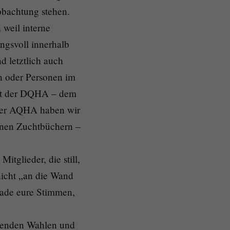
obachtung stehen.
n weil interne
ngsvoll innerhalb
d letztlich auch
n oder Personen im
nft der DQHA – dem
 der AQHA haben wir
enen Zuchtbüchern –
tglieder, die still,
 nicht „an die Wand
rade eure Stimmen,
ehenden Wahlen und