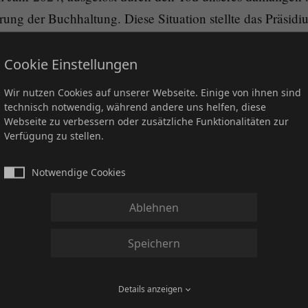
ung der Buchhaltung. Diese Situation stellte das Präsidi
d menschliche Herausforderungen. Auf der kommenden
ng werden wir euch den Finanzhaushalt 2024 transparent
Cookie Einstellungen
 man früher genauer hinschauen müssen – menschlich war 
Wir nutzen Cookies auf unserer Webseite. Einige von ihnen sind
t und der besonderen Umstände verständlich, dass Ralf S
technisch notwendig, während andere uns helfen, diese
Webseite zu verbessern oder zusätzliche Funktionalitäten zur
rtraut wurde.
Verfügung zu stellen.
des Pferdesports macht sich auch bei uns die allgemeine 
rückläufige Fohlenzahlen, geringere Verkäufe, weniger T
Notwendige Cookies
hlen. Diese Entwicklungen betreffen nicht nur die DQHA
Ablehnen
ch klar und unmissverständlich festhalten: Entgegen viel
Speichern
die DQHA nicht zahlungsunfähig. Das Futurity-Geld ist v
25 haben wir Maßnahmen ergriffen, um unsere finanzielle S
Details anzeigen
den erste Schritte eingeleitet, um Kosten zu senken und 