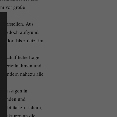
um vor große
 vorstellen. Aus
es jedoch aufgrund
eedorf bis zuletzt im
wirtschaftliche Lage
urnierteilnahmen und
, sondern nahezu alle
er Aussagen in
orhanden und
tabilität zu sichern,
Strukturen an die