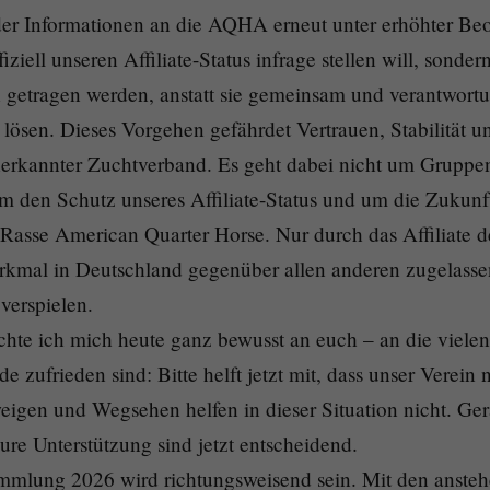
nder Informationen an die AQHA erneut unter erhöhter Be
iziell unseren Affiliate-Status infrage stellen will, sonder
getragen werden, anstatt sie gemeinsam und verantwortu
lösen. Dieses Vorgehen gefährdet Vertrauen, Stabilität un
anerkannter Zuchtverband. Es geht dabei nicht um Gruppe
um den Schutz unseres Affiliate-Status und um die Zuku
 Rasse American Quarter Horse. Nur durch das Affiliate
erkmal in Deutschland gegenüber allen anderen zugelass
verspielen.
hte ich mich heute ganz bewusst an euch – an die vielen Mi
e zufrieden sind: Bitte helft jetzt mit, dass unser Verein
eigen und Wegsehen helfen in dieser Situation nicht. Ge
re Unterstützung sind jetzt entscheidend.
mmlung 2026 wird richtungsweisend sein. Mit den anst