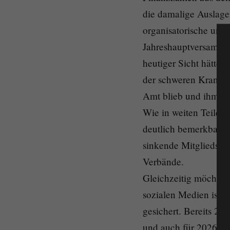
die damalige Auslager
organisatorische un
Jahreshauptversammlu
heutiger Sicht hätte
der schweren Krankhei
Amt blieb und ihm ve
Wie in weiten Teilen 
deutlich bemerkbar: 
sinkende Mitgliedsza
Verbände.
Gleichzeitig möchte i
sozialen Medien ist 
gesichert. Bereits 20
und auch für 2026 wur