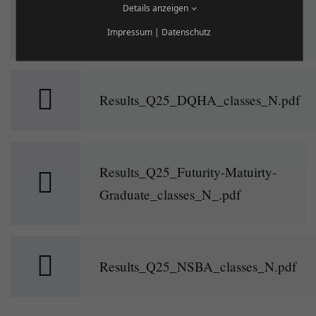
Details anzeigen
Results_Q25_AQHA_classes_N.pdf
Impressum
|
Datenschutz
Results_Q25_DQHA_classes_N.pdf
Results_Q25_Futurity-Matuirty-
Graduate_classes_N_.pdf
Results_Q25_NSBA_classes_N.pdf