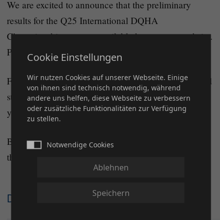
We are excited to announce that the preliminary
results for the Q25 International DQHA
Championship are now available here on our website.
Please note that all results are still provisional.
Cookie Einstellungen
Wir nutzen Cookies auf unserer Webseite. Einige
Follow the exciting progress of the championship and
von ihnen sind technisch notwendig, während
stay up to date! Be sure to check back regularly so
andere uns helfen, diese Webseite zu verbessern
oder zusätzliche Funktionalitäten zur Verfügung
you don’t miss any updates.
zu stellen.
Best of luck to all participants, and here’s to more
Notwendige Cookies
thrilling competitions ahead!
Ablehnen
Speichern
Dateien