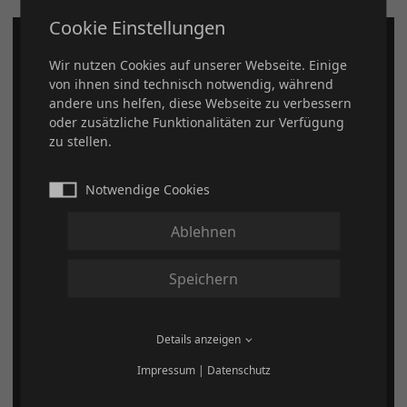
Cookie Einstellungen
Wir nutzen Cookies auf unserer Webseite. Einige
von ihnen sind technisch notwendig, während
andere uns helfen, diese Webseite zu verbessern
oder zusätzliche Funktionalitäten zur Verfügung
zu stellen.
Deutsche Quarter Horse Association e.V.
Daimlerstraße 22
Notwendige Cookies
63741 Aschaffenburg
Ablehnen
Speichern
AQHA – American Quarter Horse Association
Details anzeigen
Die DQHA ist das offizielle Affiliate der AQHA in
Deutschland. Besuchen Sie
https://www.aqha.com/de/
Impressum
|
Datenschutz
und nutzen Sie den digitalen Mitgliederservice