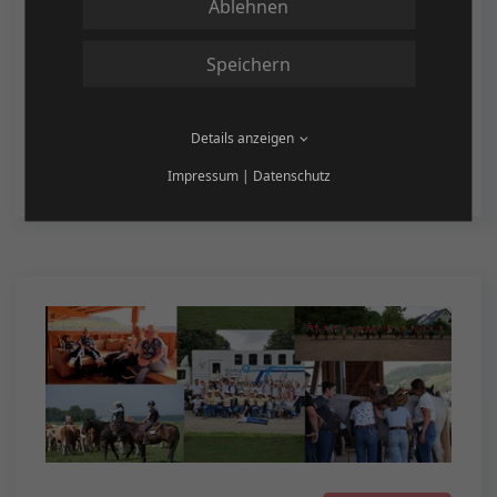
Ablehnen
Die
DQHA Futurity/Maturity
ist das
größte private Zuchtförderprogramm in
Speichern
Europa – und eine einzigartige Chance,
Ihre…
Details anzeigen
weiterlesen
Impressum
|
Datenschutz