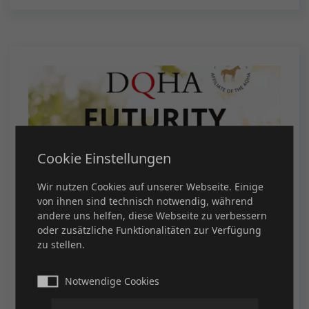
Cookie Einstellungen
Wir nutzen Cookies auf unserer Webseite. Einige
Futurity
16. Dezember 2024
von ihnen sind technisch notwendig, während
andere uns helfen, diese Webseite zu verbessern
oder zusätzliche Funktionalitäten zur Verfügung
Nominieren Sie jetzt Ihr American
zu stellen.
Quarter Horse für die DQHA
Futurity/Maturity! - DEADLINE
Notwendige Cookies
31.12.2024